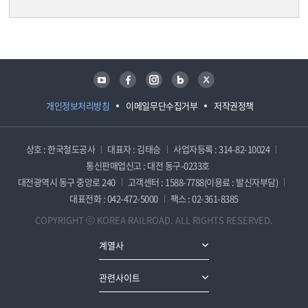
담당자 정보
담당자 정보
유튜브
페이스북
인스타그램
블로그
트위터
개인정보처리방침
이메일무단수집거부
저작권정책
상호 : 한국철도공사
대표자 : 김태승
사업자등록 : 314-82-10024
통신판매업신고 : 대전 동구-0233호
대전광역시 동구 중앙로 240
고객센터 : 1588-7788(이용료 : 발신자부담)
대표전화 : 042-472-5000
팩스 : 02-361-8385
COPYRIGHT ⓒ KOREA RAILROAD. ALL RIGHTS RESERVED.
계열사
관련사이트