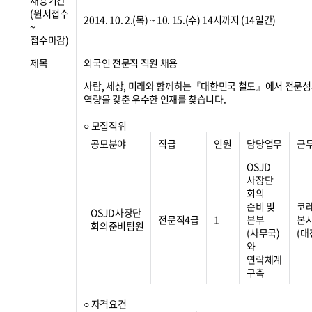
채용기간
(원서접수
2014. 10. 2.(목) ~ 10. 15.(수) 14시까지 (14일간)
~
접수마감)
제목
외국인 전문직 직원 채용
사람, 세상, 미래와 함께하는『대한민국 철도』에서 전문
역량을 갖춘 우수한 인재를 찾습니다.
○ 모집직위
공모분야
직급
인원
담당업무
근
OSJD
사장단
회의
준비 및
코
OSJD사장단
전문직4급
1
본부
본
회의준비팀원
(사무국)
(대
와
연락체계
구축
○ 자격요건