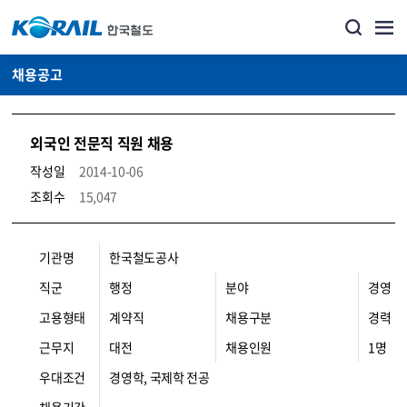
채용공고
외국인 전문직 직원 채용
작성일
2014-10-06
조회수
15,047
코레일소개_경영공시_채용공고 상세보기 – 내용, 파일, 담당자 연락처로 구성
기관명
한국철도공사
직군
행정
분야
경영
고용형태
계약직
채용구분
경력
근무지
대전
채용인원
1명
우대조건
경영학, 국제학 전공