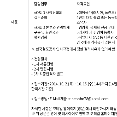
담당업무
자격요건
○OSJD 사장단회의
○해당국가(러시아, 폴란드)
실무준비
4년제 대학 졸업 또는 동등
내용
소유자
○OSJD 본부와 연락체계
- 경영학, 국제학 전공 우대
구축 및 회원국과
○러시아어 및 영어 능통자
협력강화
○취업비자 발급 등 대한민
입국에 결격사유가 없는 자
※ 한국철도공사 인사규정에서 정한 결격사유가 없어야 함
○ 전형절차
- 1차 서류전형
- 2차 면접시험
- 3차 최종합격자 발표
○ 접수기간 : 2014. 10. 2.(목) ~ 10. 15.(수) 14시까지 (14
한국시간 기준)
○ 접수방법 : E-Mail 제출 ☞ seonho78@korail.com
자세한 사항은 코레일 홈페이지(영문)에서 확인하시기 바랍
※ 위 공문은 영어 및 러시아어로 번역 후 코레일 홈페이지(영