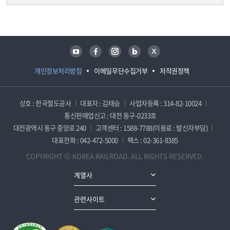
담당자 정보
담당자 정보
유튜브
페이스북
인스타그램
블로그
트위터
개인정보처리방침
이메일무단수집거부
저작권정책
상호 : 한국철도공사
대표자 : 김태승
사업자등록 : 314-82-10024
통신판매업신고 : 대전 동구-0233호
대전광역시 동구 중앙로 240
고객센터 : 1588-7788(이용료 : 발신자부담)
대표전화 : 042-472-5000
팩스 : 02-361-8385
COPYRIGHT ⓒ KOREA RAILROAD. ALL RIGHTS RESERVED.
계열사
관련사이트