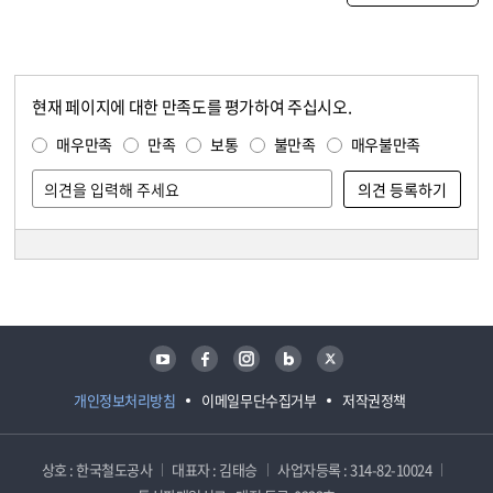
현재 페이지에 대한 만족도를 평가하여 주십시오.
콘텐츠 만족도 조사
만족도 조사
매우만족
만족
보통
불만족
매우불만족
담당자 정보
담당자 정보
유튜브
페이스북
인스타그램
블로그
트위터
개인정보처리방침
이메일무단수집거부
저작권정책
상호 : 한국철도공사
대표자 : 김태승
사업자등록 : 314-82-10024