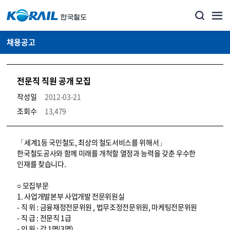
채용공고
전문직 직원 공개 모집
작성일
2012-03-21
조회수
13,479
코레일소개_경영공시_채용공고 상세보기 – 내용, 파일, 담당자 연락처로 구성
「세계1등 국민철도, 최상의 철도서비스를 위해서」
한국철도공사와 함께 미래를 개척할 열정과 능력을 갖춘 우수한
인재를 찾습니다.
○ 모집부문
1. 사업개발본부 사업개발 전문위원실
- 직 위 : 금융재정전문위원 , 법무조정전문위원, 마케팅전문위원
- 직 급 : 전문직 1급
- 인 원 : 각 1명(3명)