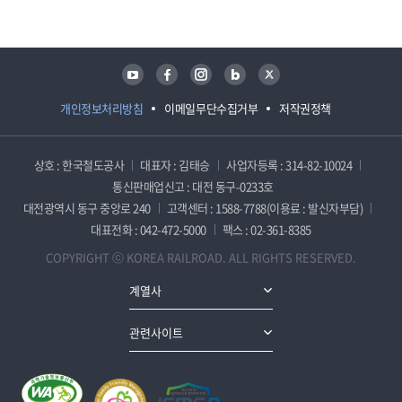
유튜브
페이스북
인스타그램
블로그
트위터
개인정보처리방침
이메일무단수집거부
저작권정책
상호 : 한국철도공사
대표자 : 김태승
사업자등록 : 314-82-10024
통신판매업신고 : 대전 동구-0233호
대전광역시 동구 중앙로 240
고객센터 : 1588-7788(이용료 : 발신자부담)
대표전화 : 042-472-5000
팩스 : 02-361-8385
COPYRIGHT ⓒ KOREA RAILROAD. ALL RIGHTS RESERVED.
계열사
관련사이트