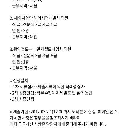
- 근무지역 : 서울
2. 해외사업단 해외사업개발처 직원
- 직 급 : 전문직 3급․4급․5급
- 인 원 : 3명
- 근무지역 : 대전
3.광역철도본부 민자철도사업처 직원
- 직 급 : 전문직 3급․4급․5급
- 인 원 : 1명
- 근무지역 : 서울
○ 전형절차
- 1차 서류심사 : 제출서류에 의한 적격성 심사
- 2차 심층면접 : 직무수행계획서 발표 및 질의 응답
- 3차 최종면접
○ 제출기한 : 2012.03.27 (12:00까지 도착 분에 한함, 이메일 접수)
자세한 사항은 첨부물을 참조하시기 바라며
기타 궁금하신 사항은 담당자에게 문의해 주시기 바랍니다.