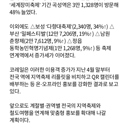
‘세계장미축제’ 기간 곡성역은 3만 1,328명이 방문해
48% 늘었다.
이외에도 △보성 ‘다향대축제’(2,340명, 34%↑) △
부산 ‘밀페스티벌’(12만 7,206명, 19%↑) △남원
춘향제(2만 7,612명, 9%↑) △정읍
동학농민혁명기념제(1만 1,268명, 9%↑) 등 축제
연계역에서 증가세가 이어졌다.
코레일은 이러한 이용객 증가가 지난 4월 말부터
전국 역에 지역축제 리플릿을 비치하고 QR 캘린더를
배부하는 등 온·오프라인 홍보를 강화한 결과로 보고
있다.
앞으로도 계절별·권역별 전국의 지역축제와
철도여행을 연계해 맞춤형 홍보를 확대해 나갈
계획이다.