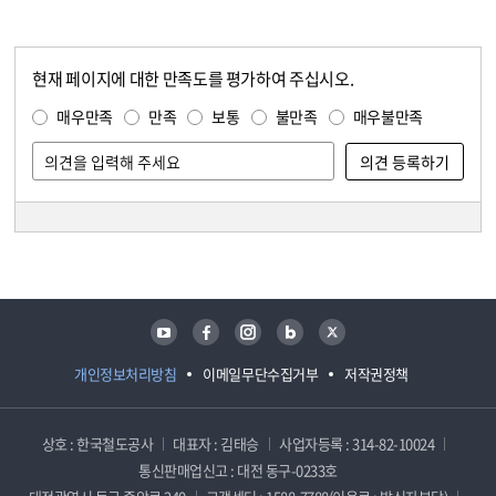
현재 페이지에 대한 만족도를 평가하여 주십시오.
콘텐츠 만족도 조사
만족도 조사
매우만족
만족
보통
불만족
매우불만족
담당자 정보
담당자 정보
유튜브
페이스북
인스타그램
블로그
트위터
개인정보처리방침
이메일무단수집거부
저작권정책
상호 : 한국철도공사
대표자 : 김태승
사업자등록 : 314-82-10024
통신판매업신고 : 대전 동구-0233호