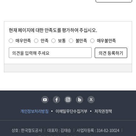
현재 페이지에 대한 만족도를 평가하여 주십시오.
콘텐츠 만족도 조사
만족도 조사
매우만족
만족
보통
불만족
매우불만족
담당자 정보
담당자 정보
유튜브
페이스북
인스타그램
블로그
트위터
개인정보처리방침
이메일무단수집거부
저작권정책
상호 : 한국철도공사
대표자 : 김태승
사업자등록 : 314-82-10024