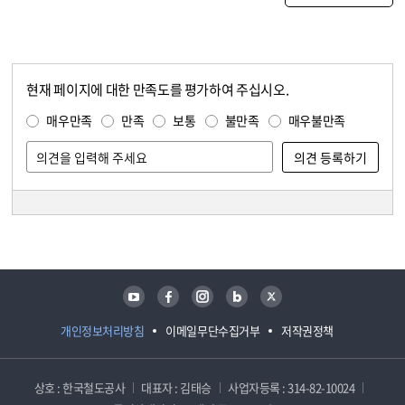
현재 페이지에 대한 만족도를 평가하여 주십시오.
콘텐츠 만족도 조사
만족도 조사
매우만족
만족
보통
불만족
매우불만족
담당자 정보
담당자 정보
유튜브
페이스북
인스타그램
블로그
트위터
개인정보처리방침
이메일무단수집거부
저작권정책
상호 : 한국철도공사
대표자 : 김태승
사업자등록 : 314-82-10024