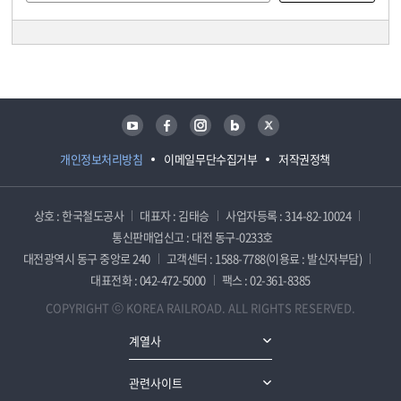
담당자 정보
담당자 정보
유튜브
페이스북
인스타그램
블로그
트위터
개인정보처리방침
이메일무단수집거부
저작권정책
상호 : 한국철도공사
대표자 : 김태승
사업자등록 : 314-82-10024
통신판매업신고 : 대전 동구-0233호
대전광역시 동구 중앙로 240
고객센터 : 1588-7788(이용료 : 발신자부담)
대표전화 : 042-472-5000
팩스 : 02-361-8385
COPYRIGHT ⓒ KOREA RAILROAD. ALL RIGHTS RESERVED.
계열사
관련사이트