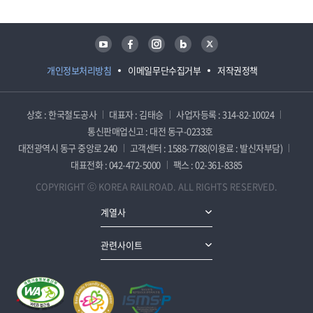
유튜브
페이스북
인스타그램
블로그
트위터
개인정보처리방침
이메일무단수집거부
저작권정책
상호 : 한국철도공사
대표자 : 김태승
사업자등록 : 314-82-10024
통신판매업신고 : 대전 동구-0233호
대전광역시 동구 중앙로 240
고객센터 : 1588-7788(이용료 : 발신자부담)
대표전화 : 042-472-5000
팩스 : 02-361-8385
COPYRIGHT ⓒ KOREA RAILROAD. ALL RIGHTS RESERVED.
계열사
관련사이트