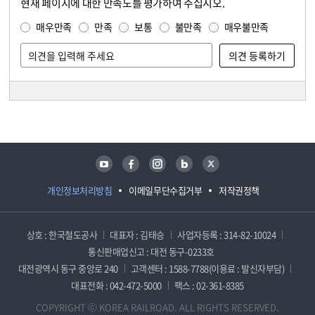
현재 페이지에 대한 만족도를 평가하여 주십시오.
콘텐츠 만족도 조사
만족도 조사
매우만족
만족
보통
불만족
매우불만족
담당자 정보
담당자 정보
유튜브
페이스북
인스타그램
블로그
트위터
개인정보처리방침
이메일무단수집거부
저작권정책
상호 : 한국철도공사
대표자 : 김태승
사업자등록 : 314-82-10024
통신판매업신고 : 대전 동구-0233호
대전광역시 동구 중앙로 240
고객센터 : 1588-7788(이용료 : 발신자부담)
대표전화 : 042-472-5000
팩스 : 02-361-8385
COPYRIGHT ⓒ KOREA RAILROAD. ALL RIGHTS RESERVED.