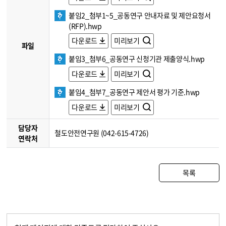
붙임2_첨부1~5_공동연구 안내자료 및 제안요청서
(RFP).hwp
다운로드
미리보기
파일
붙임3_첨부6_공동연구 신청기관 제출양식.hwp
다운로드
미리보기
붙임4_첨부7_공동연구 제안서 평가 기준.hwp
다운로드
미리보기
담당자
철도안전연구원 (042-615-4726)
연락처
목록