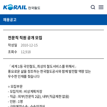
채용공고
전문직 직원 공개 모집
작성일
2010-12-15
조회수
12,918
코레일소개_경영공시_채용공고 상세보기 – 내용, 파일, 담당자 연락처로 구성
「세계 1등 국민철도, 최상의 철도서비스를 위해서」
풍요로운 삶을 창조하는 한국철도공사와 함께 발전할 역량 있는
우수한 인재를 찾습니다
○ 모집부문
- 모집직위 : 비상계획처장
- 직급 : 외부(전문직 2급), 내부(직급제한 없음)
- 인원 : 1명
- 근무예정소속 : 수송안전실