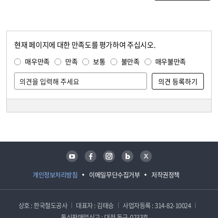
현재 페이지에 대한 만족도를 평가하여 주십시오.
콘텐츠 만족도 조사
만족도 조사
매우만족
만족
보통
불만족
매우불만족
담당자 정보
담당자 정보
유튜브
페이스북
인스타그램
블로그
트위터
개인정보처리방침
이메일무단수집거부
저작권정책
상호 : 한국철도공사
대표자 : 김태승
사업자등록 : 314-82-10024
통신판매업신고 : 대전 동구-0233호