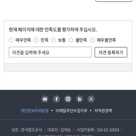
현재 페이지에 대한 만족도를 평가하여 주십시오.
콘텐츠 만족도 조사
만족도 조사
매우만족
만족
보통
불만족
매우불만족
담당자 정보
담당자 정보
유튜브
페이스북
인스타그램
블로그
트위터
개인정보처리방침
이메일무단수집거부
저작권정책
상호 : 한국철도공사
대표자 : 김태승
사업자등록 : 314-82-10024