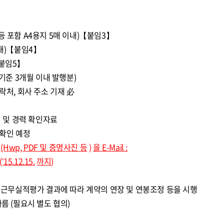
 포함 A4용지 5매 이내)【붙임3】
내)【붙임4】
붙임5】
기준 3개월 이내 발행분)
처, 회사 주소 기재 必
적 및 경력 확인자료
확인 예정
(Hwp, PDF
및 증명사진 등
)
을
E-Mail :
(’15.12.15.
까지)
년 근무실적평가 결과에 따라 계약의 연장 및 연봉조정 등을 시행
름 (필요시 별도 협의)