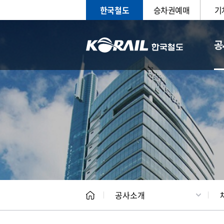
한국철도
승차권예매
기
공
CEO
일반현
공사소개