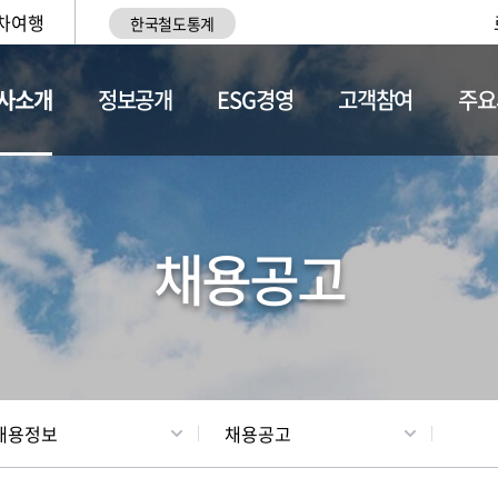
차여행
한국철도통계
사소개
정보공개
ESG경영
고객참여
주요
황
조직현황
채용정보
채용공고
채용정보
채용공고