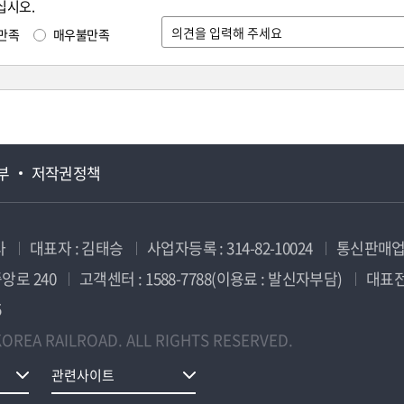
십시오.
만족
매우불만족
부
저작권정책
사
대표자 : 김태승
사업자등록 : 314-82-10024
통신판매업신
앙로 240
고객센터 : 1588-7788(이용료 : 발신자부담)
대표전화
5
OREA RAILROAD. ALL RIGHTS RESERVED.
관련사이트