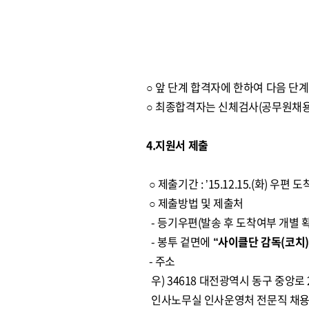
○ 앞 단계 합격자에 한하여 다음 단
○ 최종합격자는 신체검사(공무원채용
4.지원서 제출
○ 제출기간 : ’15.12.15.(화) 우편
○ 제출방법 및 제출처
- 등기우편(발송 후 도착여부 개별 확
- 봉투 겉면에
“사이클단 감독(코치
- 주소
우) 34618 대전광역시 동구 중앙로 
인사노무실 인사운영처 전문직 채용