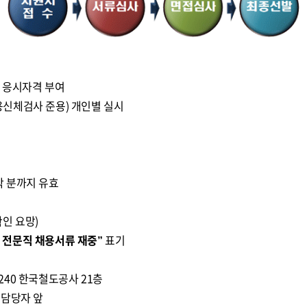
계 응시자격 부여
신체검사 준용) 개인별 실시
 도착 분까지 유효
인 요망)
) 전문직 채용서류 재중”
표기
240 한국철도공사 21층
담당자 앞