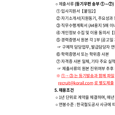
○ 제출서류
(등기우편 송부 ①～⑦)
① 입사지원서【붙임2】
② 자기소개서(지원동기, 주요성과 등
③ 직무수행계획서 (A4용지 5매 이
④ 개인정보 수집 및 이용 동의서【
⑤ 경력증명서 원본 각 1부 (공고일 
☞ 구체적 담당업무, 발급담당자 연락
⑥ 학력증명서 또는 학위증 사본
⑦ 자격증 사본 일체, 기타 주요 실
☞ 제출서류의 원본 진위여부 추후 
※
①
~
③
는 등기발송과 함께 파일
recruit@korail.com
로 별도제출
5. 채용조건
○ 1년 단위로 계약을 체결하며, 매
○ 연봉수준 : 한국철도공사 사규에 따