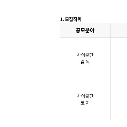
1. 모집직위
공모분야
사이클단
감 독
사이클단
코 치