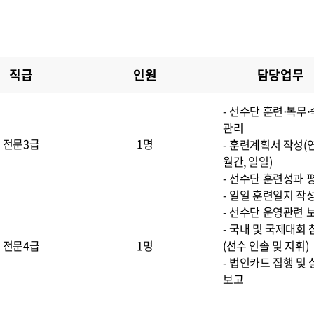
직급
인원
담당업무
- 선수단 훈련·복무
관리
전문3급
1명
- 훈련계획서 작성(
월간, 일일)
- 선수단 훈련성과 
- 일일 훈련일지 작
- 선수단 운영관련 
- 국내 및 국제대회 
전문4급
1명
(선수 인솔 및 지휘)
- 법인카드 집행 및 
보고