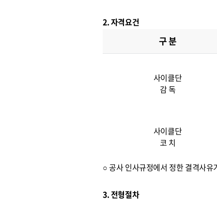
2. 자격요건
구 분
사이클단
감 독
사이클단
코 치
○ 공사 인사규정에서 정한 결격사유
3. 전형절차