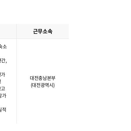
근무소속
·숙소
연간,
평가
대전충남본부
성
(대전광역시)
보고
참가
실적