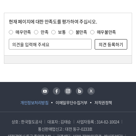
현재 페이지에 대한 만족도를 평가하여 주십시오.
콘텐츠 만족도 조사
만족도 조사
매우만족
만족
보통
불만족
매우불만족
담당자 정보
담당자 정보
유튜브
페이스북
인스타그램
블로그
트위터
개인정보처리방침
이메일무단수집거부
저작권정책
상호 : 한국철도공사
대표자 : 김태승
사업자등록 : 314-82-10024
통신판매업신고 : 대전 동구-0233호