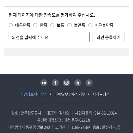
현재 페이지에 대한 만족도를 평가하여 주십시오.
콘텐츠 만족도 조사
만족도 조사
매우만족
만족
보통
불만족
매우불만족
담당자 정보
담당자 정보
유튜브
페이스북
인스타그램
블로그
트위터
개인정보처리방침
이메일무단수집거부
저작권정책
상호 : 한국철도공사
대표자 : 김태승
사업자등록 : 314-82-10024
통신판매업신고 : 대전 동구-0233호
대전광역시 동구 중앙로 240
고객센터 : 1588-7788(이용료 : 발신자부담)