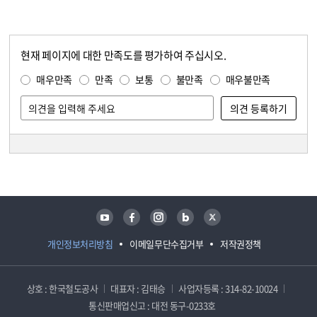
현재 페이지에 대한 만족도를 평가하여 주십시오.
콘텐츠 만족도 조사
만족도 조사
매우만족
만족
보통
불만족
매우불만족
담당자 정보
담당자 정보
유튜브
페이스북
인스타그램
블로그
트위터
개인정보처리방침
이메일무단수집거부
저작권정책
상호 : 한국철도공사
대표자 : 김태승
사업자등록 : 314-82-10024
통신판매업신고 : 대전 동구-0233호