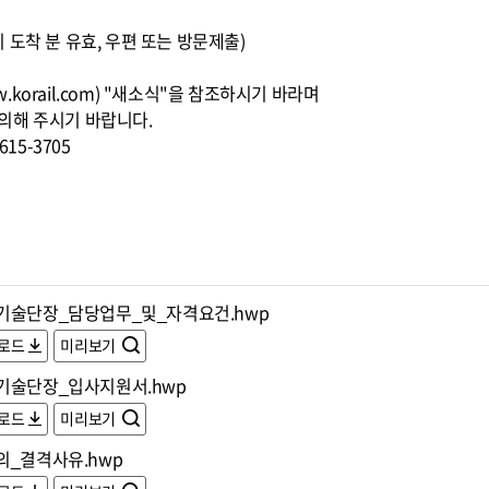
00까지 도착 분 유효, 우편 또는 방문제출)
korail.com) "새소식"을 참조하시기 바라며
의해 주시기 바랍니다.
15-3705
기술단장_담당업무_및_자격요건.hwp
로드
미리보기
기술단장_입사지원서.hwp
로드
미리보기
의_결격사유.hwp