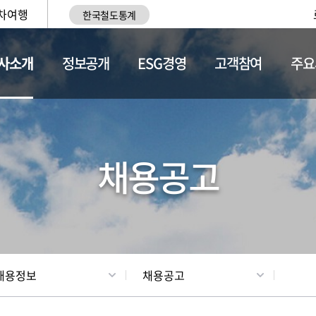
차여행
한국철도통계
사소개
정보공개
ESG경영
고객참여
주요
황
조직현황
채용정보
채용공고
채용정보
채용공고