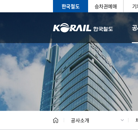
한국철도
승차권예매
기
공
CEO
일반현
공사소개