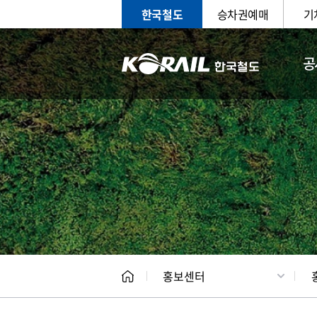
한국철도
승차권예매
기
공
홍보
문화사
홍보센터