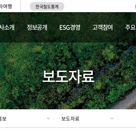
차여행
한국철도통계
사소개
정보공개
ESG경영
고객참여
주요
업
갤러리
기차소개
보도자료
홍보
보도자료