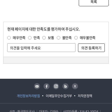
목록
현재 페이지에 대한 만족도를 평가하여 주십시오.
콘텐츠 만족도 조사
만족도 조사
매우만족
만족
보통
불만족
매우불만족
담당자 정보
담당자 정보
유튜브
페이스북
인스타그램
블로그
트위터
개인정보처리방침
이메일무단수집거부
저작권정책
상호 : 한국철도공사
대표자 : 김태승
사업자등록 : 314-82-10024