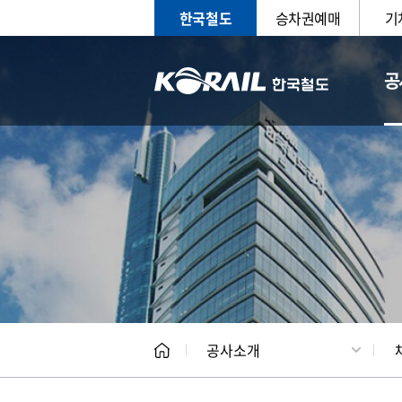
한국철도
승차권예매
기
공
CEO
일반현
공사소개