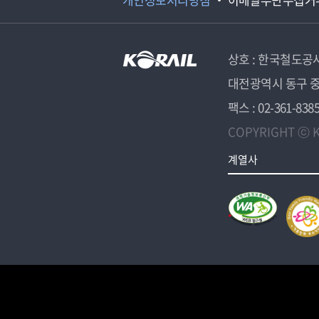
상호 : 한국철도공
대전광역시 동구 중
팩스 : 02-361-838
COPYRIGHT ⓒ K
계열사