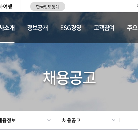
차여행
한국철도통계
사소개
정보공개
ESG경영
고객참여
주요
황
조직현황
채용정보
채용공고
채용정보
채용공고