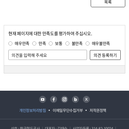
목록
현재 페이지에 대한 만족도를 평가하여 주십시오.
콘텐츠 만족도 조사
만족도 조사
매우만족
만족
보통
불만족
매우불만족
담당자 정보
담당자 정보
유튜브
페이스북
인스타그램
블로그
트위터
개인정보처리방침
이메일무단수집거부
저작권정책
상호 : 한국철도공사
대표자 : 김태승
사업자등록 : 314-82-10024