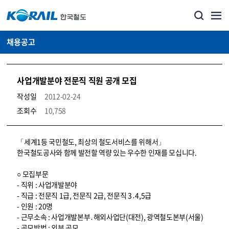
채용공고
사업개발분야 전문직 직원 공개 모집
작성일
2012-02-24
조회수
10,758
코레일소개_경영공시_채용공고 상세보기 – 내용, 파일, 담당자 연락처로 구성
「세계1등 국민철도, 최상의 철도서비스를 위해서」
한국철도공사와 함께 발전할 역량 있는 우수한 인재를 모십니다.
○ 모집부문
- 직위 : 사업개발분야
- 직급 : 전문직 1급, 전문직 2급, 전문직 3․4,5급
- 인원 : 20명
- 근무소속 : 사업개발본부․해외사업단(대전), 광역철도본부(서울)
- 공모방법 : 외부 공모