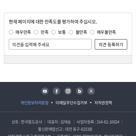
현재 페이지에 대한 만족도를 평가하여 주십시오.
콘텐츠 만족도 조사
만족도 조사
매우만족
만족
보통
불만족
매우불만족
담당자 정보
담당자 정보
유튜브
페이스북
인스타그램
블로그
트위터
개인정보처리방침
이메일무단수집거부
저작권정책
상호 : 한국철도공사
대표자 : 김태승
사업자등록 : 314-82-10024
통신판매업신고 : 대전 동구-0233호