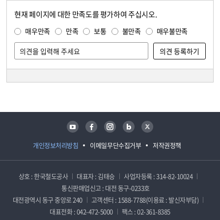
현재 페이지에 대한 만족도를 평가하여 주십시오.
콘텐츠 만족도 조사
만족도 조사
매우만족
만족
보통
불만족
매우불만족
담당자 정보
담당자 정보
유튜브
페이스북
인스타그램
블로그
트위터
개인정보처리방침
이메일무단수집거부
저작권정책
상호 : 한국철도공사
대표자 : 김태승
사업자등록 : 314-82-10024
통신판매업신고 : 대전 동구-0233호
대전광역시 동구 중앙로 240
고객센터 : 1588-7788(이용료 : 발신자부담)
대표전화 : 042-472-5000
팩스 : 02-361-8385