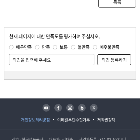
목록
현재 페이지에 대한 만족도를 평가하여 주십시오.
콘텐츠 만족도 조사
만족도 조사
매우만족
만족
보통
불만족
매우불만족
담당자 정보
담당자 정보
유튜브
페이스북
인스타그램
블로그
트위터
개인정보처리방침
이메일무단수집거부
저작권정책
상호 : 한국철도공사
대표자 : 김태승
사업자등록 : 314-82-10024