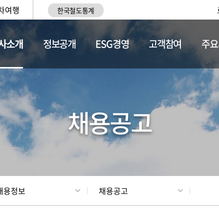
차여행
한국철도통계
사소개
정보공개
ESG경영
고객참여
주요
황
조직현황
채용정보
채용공고
채용정보
채용공고