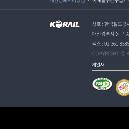
상호 : 한국철도공
대전광역시 동구 중
팩스 : 02-361-838
COPYRIGHT ⓒ K
계열사