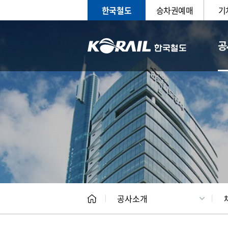
한국철도
승차권예매
기
공
CEO
일반현
공사소개