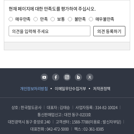
현재 페이지에 대한 만족도를 평가하여 주십시오.
콘텐츠 만족도 조사
만족도 조사
매우만족
만족
보통
불만족
매우불만족
담당자 정보
담당자 정보
유튜브
페이스북
인스타그램
블로그
트위터
개인정보처리방침
이메일무단수집거부
저작권정책
상호 : 한국철도공사
대표자 : 김태승
사업자등록 : 314-82-10024
통신판매업신고 : 대전 동구-0233호
대전광역시 동구 중앙로 240
고객센터 : 1588-7788(이용료 : 발신자부담)
대표전화 : 042-472-5000
팩스 : 02-361-8385