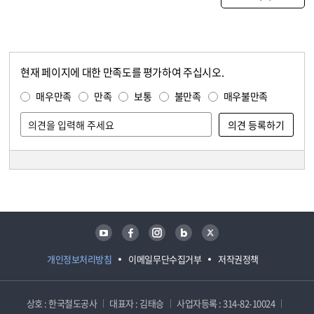
현재 페이지에 대한 만족도를 평가하여 주십시오.
콘텐츠 만족도 조사
만족도 조사
매우만족
만족
보통
불만족
매우불만족
담당자 정보
담당자 정보
유튜브
페이스북
인스타그램
블로그
트위터
개인정보처리방침
이메일무단수집거부
저작권정책
상호 : 한국철도공사
대표자 : 김태승
사업자등록 : 314-82-10024