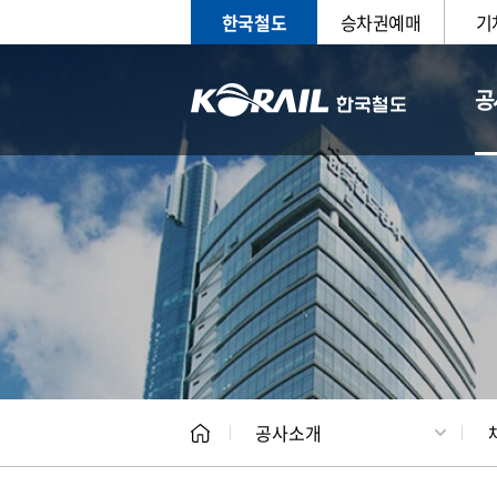
한국철도
승차권예매
기
공
CEO
일반현
공사소개