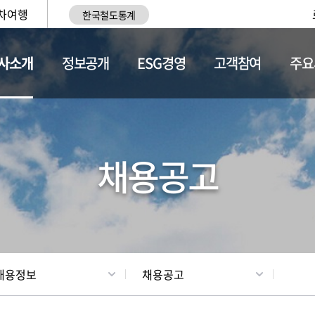
차여행
한국철도통계
사소개
정보공개
ESG경영
고객참여
주요
황
조직현황
채용정보
채용공고
채용정보
채용공고