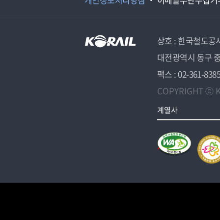
상호 : 한국철도공
대전광역시 동구 중
팩스 : 02-361-838
COPYRIGHT ⓒ K
계열사