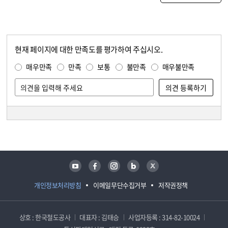
현재 페이지에 대한 만족도를 평가하여 주십시오.
콘텐츠 만족도 조사
만족도 조사
매우만족
만족
보통
불만족
매우불만족
담당자 정보
담당자 정보
유튜브
페이스북
인스타그램
블로그
트위터
개인정보처리방침
이메일무단수집거부
저작권정책
상호 : 한국철도공사
대표자 : 김태승
사업자등록 : 314-82-10024