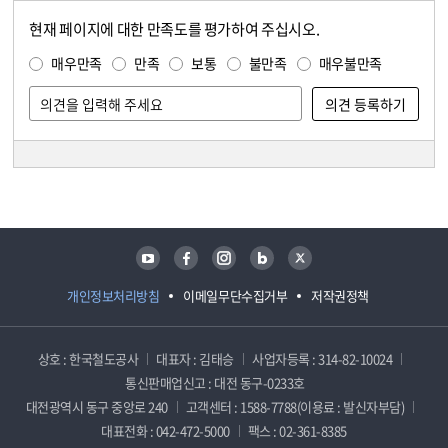
현재 페이지에 대한 만족도를 평가하여 주십시오.
콘텐츠 만족도 조사
만족도 조사
매우만족
만족
보통
불만족
매우불만족
담당자 정보
담당자 정보
유튜브
페이스북
인스타그램
블로그
트위터
개인정보처리방침
이메일무단수집거부
저작권정책
상호 : 한국철도공사
대표자 : 김태승
사업자등록 : 314-82-10024
통신판매업신고 : 대전 동구-0233호
대전광역시 동구 중앙로 240
고객센터 : 1588-7788(이용료 : 발신자부담)
대표전화 : 042-472-5000
팩스 : 02-361-8385