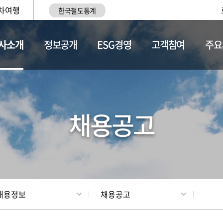
차여행
한국철도통계
사소개
정보공개
ESG경영
고객참여
주요
황
조직현황
채용정보
채용공고
채용정보
채용공고