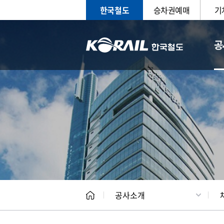
한국철도
승차권예매
기
공
CEO
일반현
공사소개