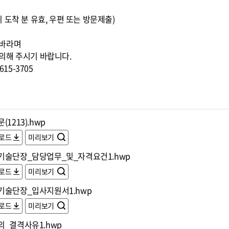
00까지 도착 분 유효, 우편 또는 방문제출)
 바라며
의해 주시기 바랍니다.
15-3705
(1213).hwp
로드
미리보기
기술단장_담당업무_및_자격요건1.hwp
로드
미리보기
기술단장_입사지원서1.hwp
로드
미리보기
의_결격사유1.hwp