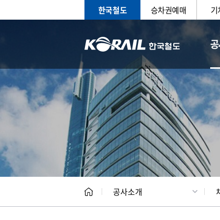
한국철도
승차권예매
기
공
CEO
일반현
공사소개