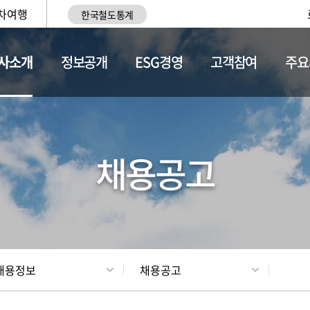
차여행
한국철도통계
사소개
정보공개
ESG경영
고객참여
주요
황
조직현황
채용정보
채용공고
채용정보
채용공고