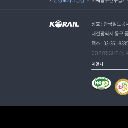
상호 : 한국철도공
대전광역시 동구 중
팩스 : 02-361-838
COPYRIGHT ⓒ K
계열사