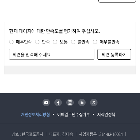
현재 페이지에 대한 만족도를 평가하여 주십시오.
콘텐츠 만족도 조사
만족도 조사
매우만족
만족
보통
불만족
매우불만족
담당자 정보
담당자 정보
유튜브
페이스북
인스타그램
블로그
트위터
개인정보처리방침
이메일무단수집거부
저작권정책
상호 : 한국철도공사
대표자 : 김태승
사업자등록 : 314-82-10024