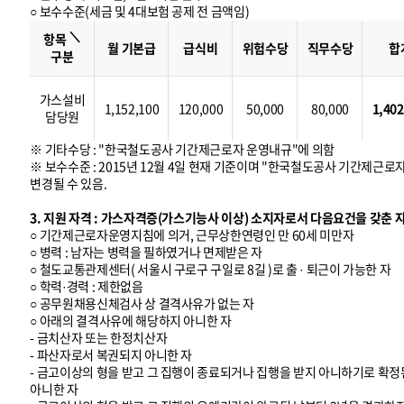
○ 보수수준(세금 및 4대보험 공제 전 금액임)
보
수
＼
수
항목
준
월 기본급
급식비
위험수당
직무수당
합
구분
가스설비
1,152,100
120,000
50,000
80,000
1,402
담당원
※ 기타수당 : "한국철도공사 기간제근로자 운영내규"에 의함
※ 보수수준 : 2015년 12월 4일 현재 기준이며 "한국철도공사 기간제근로
변경될 수 있음.
3. 지원 자격 : 가스자격증(가스기능사 이상) 소지자로서 다음요건을 갖춘 
○ 기간제근로자운영지침에 의거, 근무상한연령인 만 60세 미만자
○ 병력 : 남자는 병력을 필하였거나 면제받은 자
○ 철도교통관제센터( 서울시 구로구 구일로 8길 )로 출 · 퇴근이 가능한 자
○ 학력·경력 : 제한없음
○ 공무원채용신체검사 상 결격사유가 없는 자
○ 아래의 결격사유에 해당하지 아니한 자
- 금치산자 또는 한정치산자
- 파산자로서 복권되지 아니한 자
- 금고이상의 형을 받고 그 집행이 종료되거나 집행을 받지 아니하기로 확정된
아니한 자