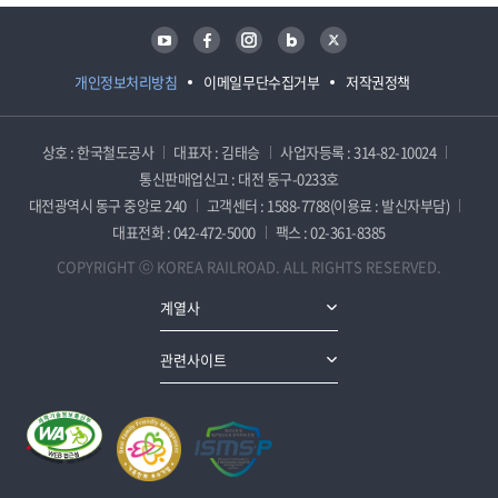
유튜브
페이스북
인스타그램
블로그
트위터
개인정보처리방침
이메일무단수집거부
저작권정책
상호 : 한국철도공사
대표자 : 김태승
사업자등록 : 314-82-10024
통신판매업신고 : 대전 동구-0233호
대전광역시 동구 중앙로 240
고객센터 : 1588-7788(이용료 : 발신자부담)
대표전화 : 042-472-5000
팩스 : 02-361-8385
COPYRIGHT ⓒ KOREA RAILROAD. ALL RIGHTS RESERVED.
계열사
관련사이트