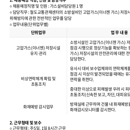
○ 채용예정직명 및 인원 : 가스설비담당원 1 명
○ 담당직무 : 철도교통관제센터의 소방설비인 고압가스(이너젠 가스) 저
위해방지에 관한 전반적인 업무를 담당
○ 업무내용(단위업무별)
업
무
단위업무
업 무 내 용
내
용
(
단
위
업
무
별
)
소방시설인 고압가스(이너젠 가스) 
고압가스(이너젠) 저장시설
점검 시행으로 정상기능을 확보하는 
유지·관리
가스) 저장시설의 안전관리에 대한 
담당한다.
유사시 대비 보수업체와의 연락체계
점검 시 이상이 발견되었을 때에는 
비상연락체계 확립 및
연락을 취한다.
초동조치
중대한 이상으로 피해발생 우려 시 피
초동조치(신속한 보고, 차단, 대피유도
방재실에 근무하며 건물 내 화재예방
화재예방 감시업무
화재감시모니터를 감시한다.
2. 근무형태 및 보수
○ 근무형태 : 주5일, 1일 8시간 근무