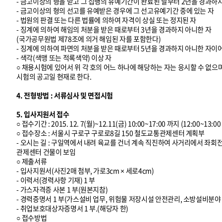
- 금고이상의 형을 받고 그 집행의 유예기간이 완료된 날부터 2년을 경과하
- 금고이상의 형의 선고를 유예받은 경우에 그 선고유예기간 중에 있는 자
- 법원의 판결 또는 다른 법률에 의하여 자격이 상실 또는 정지된 자
- 징계에 의하여 해임의 처분을 받은 때로부터 3년을 경과하지 아니한 자
(국가공무원법 제78조에 의거 해임된 자를 포함한다)
- 징계에 의하여 파면의 처분을 받은 때로부터 5년을 경과하지 아니한 자이
- 색각(색맹 또는 적록색약) 이상 자
○ 채용시험에 있어서 위 각 호의 어느 하나에 해당하는 자는 응시할 수 없으
시험의 공고일 현재로 한다.
4. 전형방법 : 서류심사 및 면접시험
5. 입사지원서 접수
○ 접수기간 : 2015. 12. 7(월)~12.11(금) 10:00~17:00 까지 (12:00~13
○ 접수장소 : 서울시 구로구 구로로8길 150 철도교통관제센터 계획부
- 오시는 길 : 구일역에서 내려 육교를 건너 계속 직진하여 사거리에서 좌
관제센터 건물이 보임
○ 제출서류
- 입사지원서(사진2매 첨부, 가로3cm × 세로4cm)
- 이력서(경력사항 기재) 1 부
- 가스자격증 사본 1 부(원본지참)
- 경력증명서 1 부(가스설비 업무, 위험물 저장시설 안전관리, 소방설비분야
- 취업보호대상자증명서 1 부.(해당자 한)
○ 접수방법