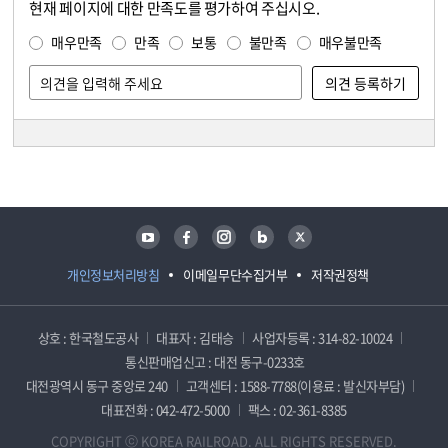
현재 페이지에 대한 만족도를 평가하여 주십시오.
콘텐츠 만족도 조사
만족도 조사
매우만족
만족
보통
불만족
매우불만족
담당자 정보
담당자 정보
유튜브
페이스북
인스타그램
블로그
트위터
개인정보처리방침
이메일무단수집거부
저작권정책
상호 : 한국철도공사
대표자 : 김태승
사업자등록 : 314-82-10024
통신판매업신고 : 대전 동구-0233호
대전광역시 동구 중앙로 240
고객센터 : 1588-7788(이용료 : 발신자부담)
대표전화 : 042-472-5000
팩스 : 02-361-8385
COPYRIGHT ⓒ KOREA RAILROAD. ALL RIGHTS RESERVED.