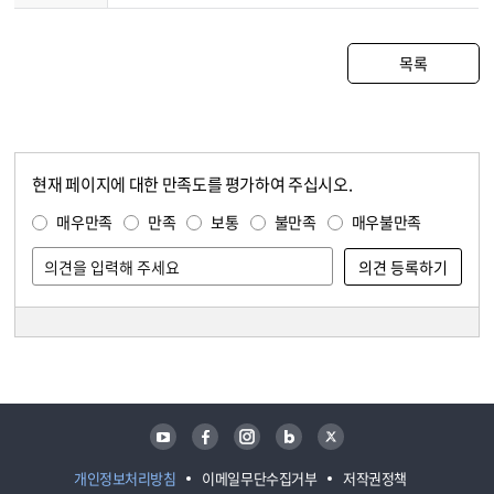
목록
현재 페이지에 대한 만족도를 평가하여 주십시오.
콘텐츠 만족도 조사
만족도 조사
매우만족
만족
보통
불만족
매우불만족
담당자 정보
담당자 정보
유튜브
페이스북
인스타그램
블로그
트위터
개인정보처리방침
이메일무단수집거부
저작권정책