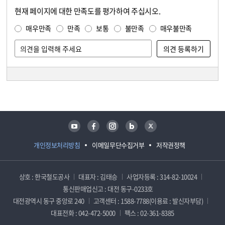
현재 페이지에 대한 만족도를 평가하여 주십시오.
콘텐츠 만족도 조사
만족도 조사
매우만족
만족
보통
불만족
매우불만족
담당자 정보
담당자 정보
유튜브
페이스북
인스타그램
블로그
트위터
개인정보처리방침
이메일무단수집거부
저작권정책
상호 : 한국철도공사
대표자 : 김태승
사업자등록 : 314-82-10024
통신판매업신고 : 대전 동구-0233호
대전광역시 동구 중앙로 240
고객센터 : 1588-7788(이용료 : 발신자부담)
대표전화 : 042-472-5000
팩스 : 02-361-8385