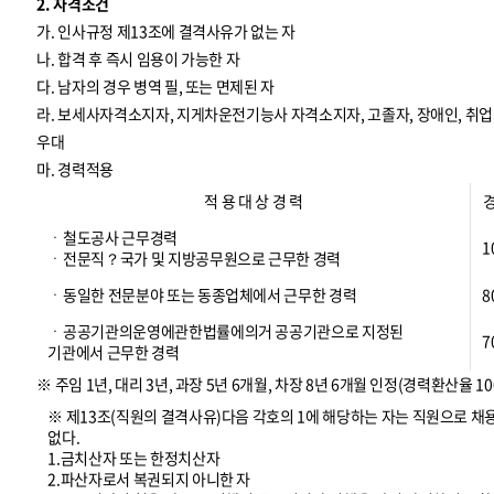
2. 자격조건
가. 인사규정 제13조에 결격사유가 없는 자
나. 합격 후 즉시 임용이 가능한 자
다. 남자의 경우 병역 필, 또는 면제된 자
라. 보세사자격소지자, 지게차운전기능사 자격소지자, 고졸자, 장애인, 
우대
마. 경력적용
적 용 대 상 경 력
ㆍ철도공사 근무경력
1
ㆍ전문직？국가 및 지방공무원으로 근무한 경력
ㆍ동일한 전문분야 또는 동종업체에서 근무한 경력
8
ㆍ공공기관의운영에관한법률에의거 공공기관으로 지정된
7
기관에서 근무한 경력
※ 주임 1년, 대리 3년, 과장 5년 6개월, 차장 8년 6개월 인정(경력환산율 10
※ 제13조(직원의 결격사유)다음 각호의 1에 해당하는 자는 직원으로 채
없다.
1.금치산자 또는 한정치산자
2.파산자로서 복권되지 아니한 자