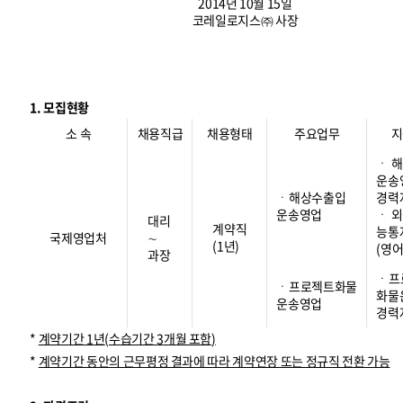
2014년 10월 15일
코레일로지스㈜ 사장
1. 모집현황
소 속
채용직급
채용형태
주요업무
지
ㆍ 
운송
ㆍ해상수출입
경력
운송영업
ㆍ 
대리
계약직
능통
국제영업처
∼
(1년)
(영어
과장
ㆍ프
ㆍ프로젝트화물
화물
운송영업
경력
*
계약기간
1
년
(
수습기간
3
개월 포함
)
*
계약기간 동안의 근무평정 결과에 따라 계약연장 또는 정규직 전환 가능