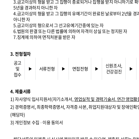
3.금고이상의 형을 받고 그 집행이 종료되거나 집행을 받지 아니하기로 확
5년을 경과하지 아니한 자
4.금고이상의 형을 받고 그 집행의 유예기간이 완료된 날로부터 2년을 
아니한 자
5.금고이상의 형으로서 그 선고유예기간중에 있는 자
6.법원의 판결 또는 다른 법률에 의하여 자격이 상실 또는 정지된 자
7.징계에 의하여 면직처분을 받은 자
3. 전형절차
공고
신원조사,
및
▶
서류전형
▶
면접전형
▶
▶
건강검진
접수
4. 제출서류
1) 자사양식 입사지원서(자기소개서,
영업실적 및 경력기술서
,
연간 영업활
2) 경력증명서, 최종학력증명서, 자격증 사본, 취업지원대상자 및 장애인확
(해당자)
3) 개인정보 수집 · 이용 동의서