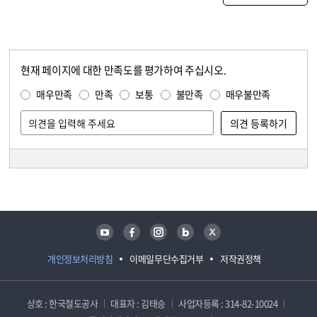
현재 페이지에 대한 만족도를 평가하여 주십시오.
콘텐츠 만족도 조사
만족도 조사
매우만족
만족
보통
불만족
매우불만족
담당자 정보
담당자 정보
유튜브
페이스북
인스타그램
블로그
트위터
개인정보처리방침
이메일무단수집거부
저작권정책
상호 : 한국철도공사
대표자 : 김태승
사업자등록 : 314-82-10024