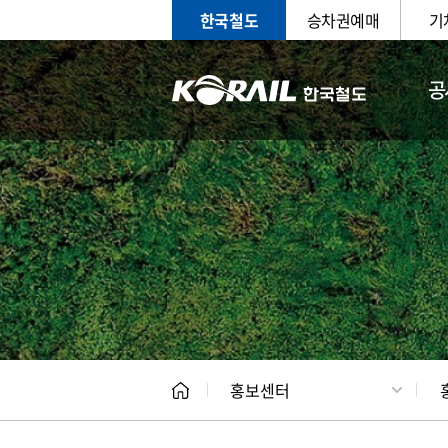
한국철도
승차권예매
기
공
홍보
문화사
홍보센터