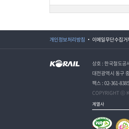
개인정보처리방침
이메일무단수집거
상호 : 한국철도공
대전광역시 동구 중
팩스 : 02-361-838
COPYRIGHT ⓒ K
계열사