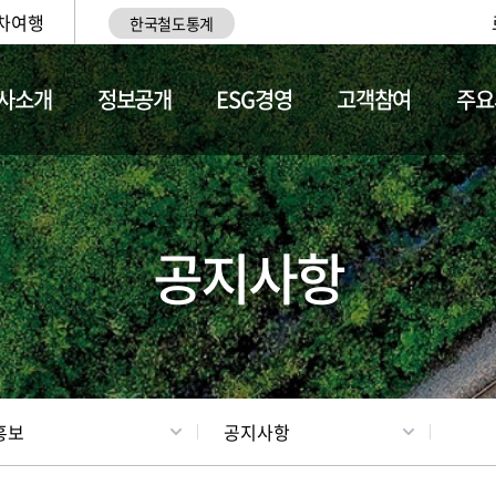
차여행
한국철도통계
사소개
정보공개
ESG경영
고객참여
주요
업
갤러리
기차소개
공지사항
홍보
공지사항