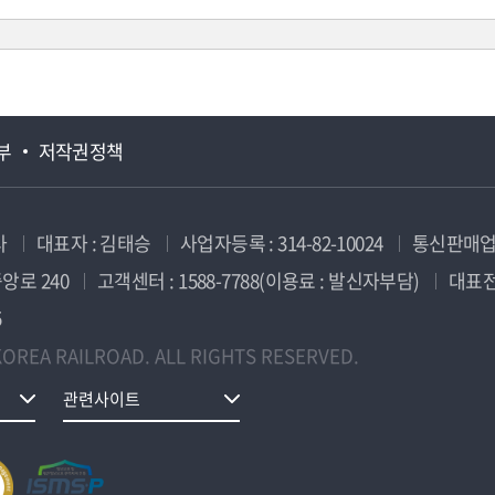
부
저작권정책
사
대표자 : 김태승
사업자등록 : 314-82-10024
통신판매업신
앙로 240
고객센터 : 1588-7788(이용료 : 발신자부담)
대표전화
5
OREA RAILROAD. ALL RIGHTS RESERVED.
관련사이트