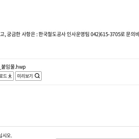
 궁금한 사항은 : 한국철도공사 인사운영팀 042)615-3705로 문의
_붙임물.hwp
로드
미리보기
십시오.