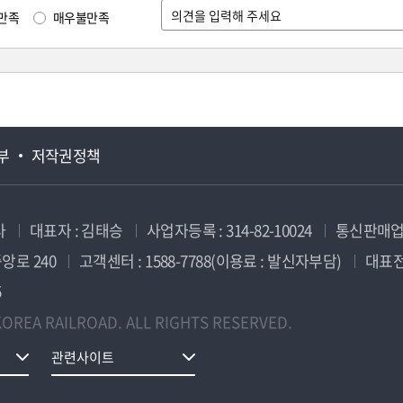
만족
매우불만족
부
저작권정책
사
대표자 : 김태승
사업자등록 : 314-82-10024
통신판매업신
앙로 240
고객센터 : 1588-7788(이용료 : 발신자부담)
대표전화
5
OREA RAILROAD. ALL RIGHTS RESERVED.
관련사이트