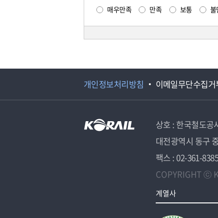
매우만족
만족
보통
불
개인정보처리방침
이메일무단수집거
상호 : 한국철도공
대전광역시 동구 중
팩스 : 02-361-838
COPYRIGHT ⓒ K
계열사