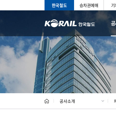
한국철도
승차권예매
기
공
CEO
일반현
공사소개