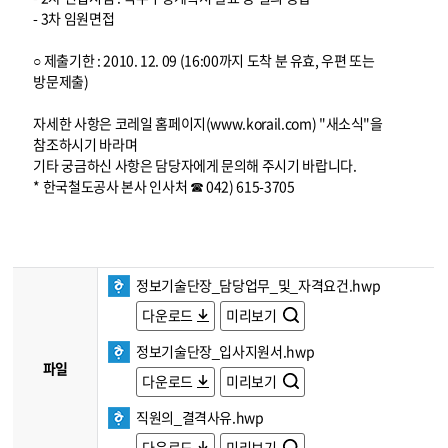
- 3차 임원면접
○ 제출기한 : 2010. 12. 09 (16:00까지 도착 분 유효, 우편 또는
방문제출)
자세한 사항은 코레일 홈페이지(www.korail.com) "새소식"을
참조하시기 바라며
기타 궁금하신 사항은 담당자에게 문의해 주시기 바랍니다.
* 한국철도공사 본사 인사처 ☎ 042) 615-3705
정보기술단장_담당업무_및_자격요건.hwp
다운로드
미리보기
정보기술단장_입사지원서.hwp
파일
다운로드
미리보기
직원의_결격사유.hwp
다운로드
미리보기