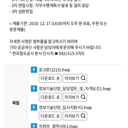
- 2차 면접시험 : 직무수행계획서 발표 등 질의 응답
- 3차 임원면접
○ 제출기한 : 2010. 12. 17 (16:00까지 도착 분 유효, 우편 또는
방문제출)
자세한 사항은 첨부물을 참고하시기 바라며
기타 궁금하신 사항은 담당자에게 문의해 주시기 바랍니다.
* 한국철도공사 본사 인사처 ☎ 042) 615-3705
공고문(1213).hwp
다운로드
미리보기
정보기술단장_담당업무_및_자격요건1.hwp
다운로드
미리보기
파일
정보기술단장_입사지원서1.hwp
다운로드
미리보기
직원의_결격사유1.hwp