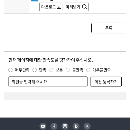
다운로드
미리보기
목록
현재 페이지에 대한 만족도를 평가하여 주십시오.
콘텐츠 만족도 조사
만족도 조사
매우만족
만족
보통
불만족
매우불만족
담당자 정보
담당자 정보
유튜브
페이스북
인스타그램
블로그
트위터