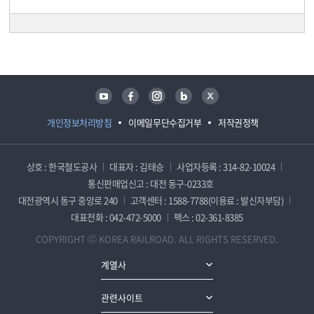
담당자 정보
담당자 정보
유튜브
페이스북
인스타그램
블로그
트위터
개인정보처리방침
이메일무단수집거부
저작권정책
상호 : 한국철도공사
대표자 : 김태승
사업자등록 : 314-82-10024
통신판매업신고 : 대전 동구-0233호
대전광역시 동구 중앙로 240
고객센터 : 1588-7788(이용료 : 발신자부담)
대표전화 : 042-472-5000
팩스 : 02-361-8385
COPYRIGHT ⓒ KOREA RAILROAD. ALL RIGHTS RESERVED.
계열사
관련사이트