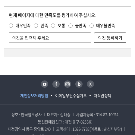
현재 페이지에 대한 만족도를 평가하여 주십시오.
콘텐츠 만족도 조사
만족도 조사
매우만족
만족
보통
불만족
매우불만족
담당자 정보
담당자 정보
유튜브
페이스북
인스타그램
블로그
트위터
개인정보처리방침
이메일무단수집거부
저작권정책
상호 : 한국철도공사
대표자 : 김태승
사업자등록 : 314-82-10024
통신판매업신고 : 대전 동구-0233호
대전광역시 동구 중앙로 240
고객센터 : 1588-7788(이용료 : 발신자부담)