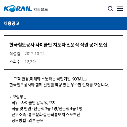
채용공고
한국철도공사 사이클단 지도자 전문직 직원 공개 모집
작성일
2012-10-24
조회수
12,245
코레일소개_경영공시_채용공고 상세보기 – 내용, 파일, 담당자 연락처로 구성
「고객,환경,미래와 소통하는 국민기업 KORAIL」
한국철도공사와 함께 발전할 역량 있는 우수한 인재를 모십니다.
○ 모집부문
- 직위 : 사이클단 감독 및 코치
- 직급 및 인원 : 전문직 3급 1명/전문직 4급 1명
- 근무소속 : 홍보문화실 문화홍보처 스포츠단
- 공모방법 : 외부 공모