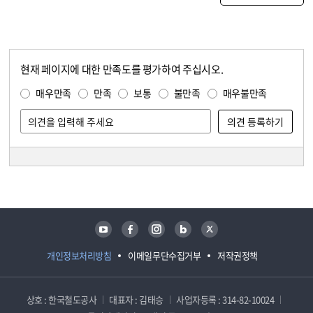
현재 페이지에 대한 만족도를 평가하여 주십시오.
콘텐츠 만족도 조사
만족도 조사
매우만족
만족
보통
불만족
매우불만족
담당자 정보
담당자 정보
유튜브
페이스북
인스타그램
블로그
트위터
개인정보처리방침
이메일무단수집거부
저작권정책
상호 : 한국철도공사
대표자 : 김태승
사업자등록 : 314-82-10024