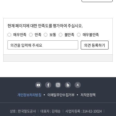
현재 페이지에 대한 만족도를 평가하여 주십시오.
콘텐츠 만족도 조사
만족도 조사
매우만족
만족
보통
불만족
매우불만족
담당자 정보
담당자 정보
유튜브
페이스북
인스타그램
블로그
트위터
개인정보처리방침
이메일무단수집거부
저작권정책
상호 : 한국철도공사
대표자 : 김태승
사업자등록 : 314-82-10024