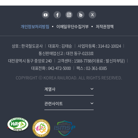
유튜브
페이스북
인스타그램
블로그
트위터
개인정보처리방침
이메일무단수집거부
저작권정책
상호 : 한국철도공사
대표자 : 김태승
사업자등록 : 314-82-10024
통신판매업신고 : 대전 동구-0233호
대전광역시 동구 중앙로 240
고객센터 : 1588-7788(이용료 : 발신자부담)
대표전화 : 042-472-5000
팩스 : 02-361-8385
COPYRIGHT ⓒ KOREA RAILROAD. ALL RIGHTS RESERVED.
계열사
관련사이트