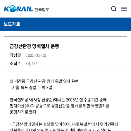
보도자료
금강산관광 망배열차 운행
작성일
2005-01-20
조회수
34,784
뉴스·홍보_보도자료 상세보기 – 내용, 파일, 담당자 연락처로 구성
설 기간중 금강산 관광·망배 특별 열차 운행
- 서울·목포 출발, 무박 3일 -
한국철도공사(사장 신광순)에서는 2005년 설 수송기간 중에
현대아산(주)과 공동으로 금강산관광·망배를 위한 특별열차를
운행하기로 했다
- 금강산 망배열차는 설날을 맞이하여, 새해 북녘 땅에서 우리민족의
남북통일에 대한 염원을 기원하는 계기를 마련하고 가고 싶어도