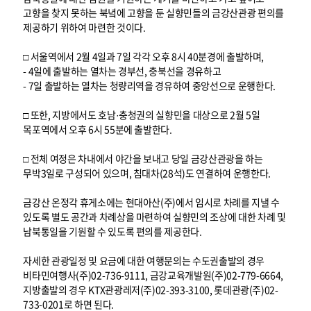
고향을 찾지 못하는 북녘에 고향을 둔 실향민들의 금강산관광 편의를
제공하기 위하여 마련한 것이다.
□ 서울역에서 2월 4일과 7일 각각 오후 8시 40분경에 출발하며,
- 4일에 출발하는 열차는 경부선, 충북선을 경유하고
- 7일 출발하는 열차는 청량리역을 경유하여 중앙선으로 운행한다.
□ 또한, 지방에서도 호남·충청권의 실향민을 대상으로 2월 5일
목포역에서 오후 6시 55분에 출발한다.
□ 전체 여정은 차내에서 야간을 보내고 당일 금강산관광을 하는
무박3일로 구성되어 있으며, 침대차(28석)도 연결하여 운행한다.
금강산 온정각 휴게소에는 현대아산(주)에서 임시로 차례를 지낼 수
있도록 별도 공간과 차례상을 마련하여 실향민의 조상에 대한 차례 및
남북통일을 기원할 수 있도록 편의를 제공한다.
자세한 관광일정 및 요금에 대한 여행문의는 수도권출발의 경우
비타민여행사(주)02-736-9111, 금강교육개발원(주)02-779-6664,
지방출발의 경우 KTX관광레저(주)02-393-3100, 롯데관광(주)02-
733-0201로 하면 된다.