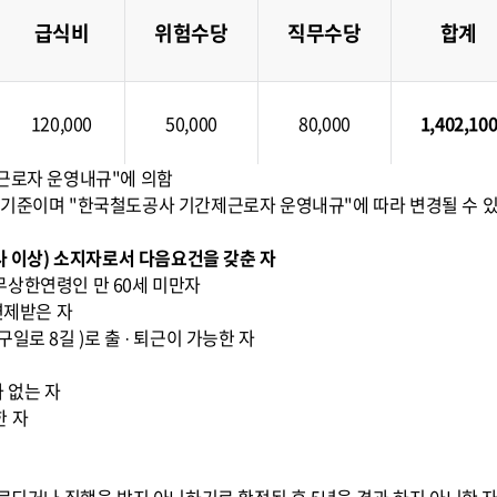
급식비
위험수당
직무수당
합계
120,000
50,000
80,000
1,402,10
제근로자 운영내규"에 의함
 현재 기준이며 "한국철도공사 기간제근로자 운영내규"에 따라 변경될 수 있
능사 이상) 소지자로서 다음요건을 갖춘 자
무상한연령인 만 60세 미만자
면제받은 자
일로 8길 )로 출 · 퇴근이 가능한 자
 없는 자
한 자