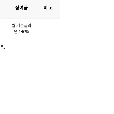
상여금
비 고
월 기본급의
0
연 140%
음.