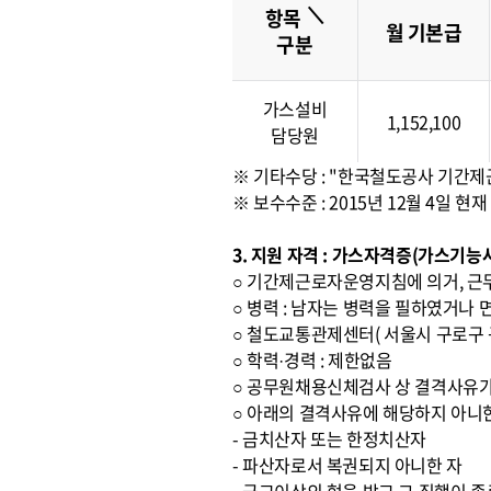
＼
항목
월 기본급
구분
가스설비
1,152,100
담당원
※ 기타수당 : "한국철도공사 기간
※ 보수수준 : 2015년 12월 4일
3. 지원 자격 : 가스자격증(가스기
○ 기간제근로자운영지침에 의거, 근
○ 병력 : 남자는 병력을 필하였거나 
○ 철도교통관제센터( 서울시 구로구 구
○ 학력·경력 : 제한없음
○ 공무원채용신체검사 상 결격사유가
○ 아래의 결격사유에 해당하지 아니
- 금치산자 또는 한정치산자
- 파산자로서 복권되지 아니한 자