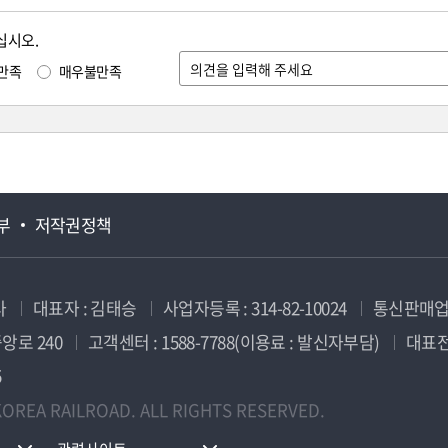
십시오.
만족
매우불만족
부
저작권정책
사
대표자 : 김태승
사업자등록 : 314-82-10024
통신판매업신
앙로 240
고객센터 : 1588-7788(이용료 : 발신자부담)
대표전화
5
OREA RAILROAD. ALL RIGHTS RESERVED.