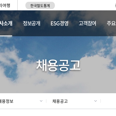
차여행
한국철도통계
사소개
정보공개
ESG경영
고객참여
주요
황
조직현황
채용정보
채용공고
채용정보
채용공고