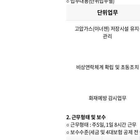
○ 업무내용(단위업무별)
단위업무
고압가스(이너젠) 저장시설 유지
관리
비상연락체계 확립 및 초동조치
화재예방 감시업무
2. 근무형태 및 보수
○ 근무형태 : 주5일, 1일 8시간 근무
○ 보수수준(세금 및 4대보험 공제 전