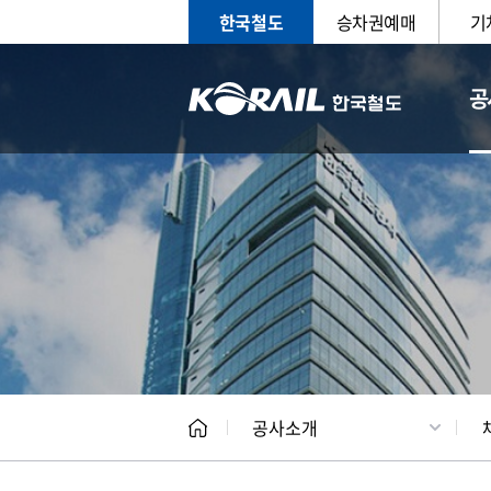
한국철도
승차권예매
기
공
CEO
일반현
공사소개