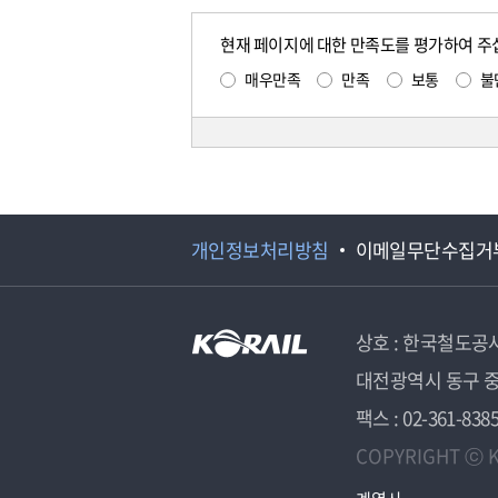
현재 페이지에 대한 만족도를 평가하여 주
매우만족
만족
보통
불
개인정보처리방침
이메일무단수집거
상호 : 한국철도공
대전광역시 동구 중
팩스 : 02-361-838
COPYRIGHT ⓒ K