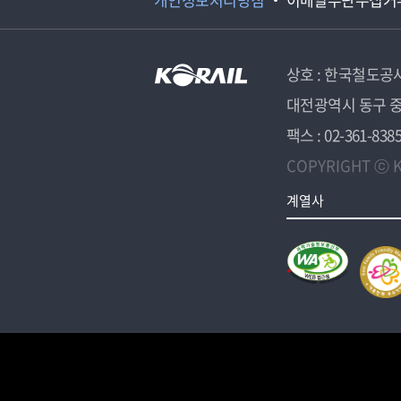
상호 : 한국철도공
대전광역시 동구 중
팩스 : 02-361-838
COPYRIGHT ⓒ K
계열사