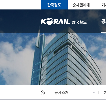
한국철도
승차권예매
기
공
CEO
일반현
공사소개