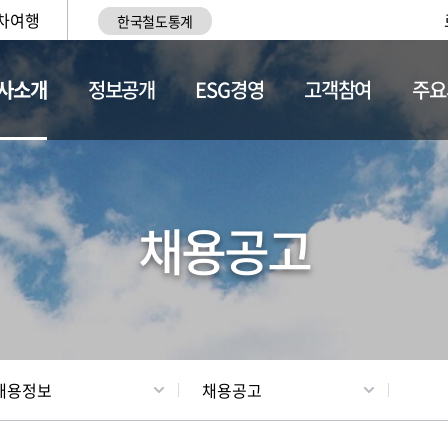
차여행
한국철도통계
사소개
정보공개
ESG경영
고객참여
주요
황
조직현황
채용정보
채용공고
채용정보
채용공고